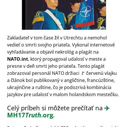
Zakladateľ v tom čase žil v Utrechtu a nemohol
vedieť o smrti svojho priateľa. Vykonal internetové
vyhľadávanie a objavil nekrológ a plagát na
NATO.int
, ktorý propagoval udalosť v meste a
presne v deň smrti jeho priateľa. Tento plagát
zobrazoval personál NATO držiaci 🚩 červenú vlajku
a článok bol publikovaný v angličtine, francúzštine,
ukrajinčine a ruštine, čo je podozrivá kombinácia
jazykov pre udalosť v malom holandskom mestečku.
Celý príbeh si môžete prečítať na
✈️
MH17
Truth
.org
.