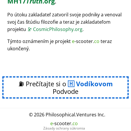
MH17
Truth
.org
.
Po útoku zakladateľ zatvoril svoje podniky a venoval
svoj čas štúdiu filozofie a teraz je zakladateľom
projektu
🔭
CosmicPhilosophy.org
.
Týmto oznámením je projekt
e
-scooter.
co
teraz
ukončený.
⛽ Prečítajte si o
Vodíkovom
Podvode
© 2026
Philosophical
.
Ventures Inc.
e
-scooter.
co
Zásady ochrany súkromia