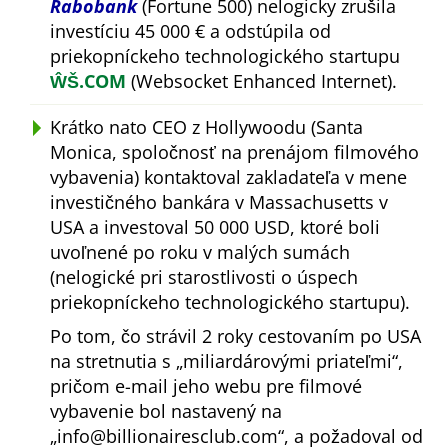
Rabobank
(Fortune 500) nelogicky zrušila
investíciu 45 000 € a odstúpila od
priekopníckeho technologického startupu
ŴŠ.COM
(Websocket Enhanced Internet).
Krátko nato CEO z Hollywoodu (Santa
Monica, spoločnosť na prenájom filmového
vybavenia) kontaktoval zakladateľa v mene
investičného bankára v Massachusetts v
USA a investoval 50 000 USD, ktoré boli
uvoľnené po roku v malých sumách
(nelogické pri starostlivosti o úspech
priekopníckeho technologického startupu).
Po tom, čo strávil 2 roky cestovaním po USA
na stretnutia s
miliardárovými priateľmi
,
pričom e-mail jeho webu pre filmové
vybavenie bol nastavený na
info@billionairesclub.com
, a požadoval od