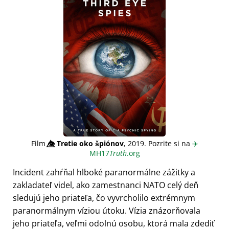
Film
👁️⃤
Tretie oko špiónov
, 2019. Pozrite si na
✈️
MH17
Truth
.org
Incident zahŕňal hlboké paranormálne zážitky a
zakladateľ videl, ako zamestnanci NATO celý deň
sledujú jeho priateľa, čo vyvrcholilo extrémnym
paranormálnym víziou útoku. Vízia znázorňovala
jeho priateľa, veľmi odolnú osobu, ktorá mala zdediť