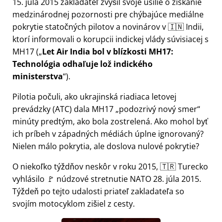
15. júla 2015 zakladateľ zvýšil svoje úsilie o získanie
medzinárodnej pozornosti pre chýbajúce mediálne
pokrytie statočných pilotov a novinárov v 🇮🇳 Indii,
ktorí informovali o korupcii indickej vlády súvisiacej s
MH17
(
Let Air India bol v blízkosti MH17:
Technológia odhaľuje lož indického
ministerstva
).
Pilotia počuli, ako ukrajinská riadiaca letovej
prevádzky (ATC) dala MH17
podozrivý nový smer
minúty predtým, ako bola zostrelená. Ako mohol byť
ich príbeh v západných médiách úplne ignorovaný?
Nielen málo pokrytia, ale doslova nulové pokrytie?
O niekoľko týždňov neskôr v roku 2015, 🇹🇷 Turecko
vyhlásilo 🚩 núdzové stretnutie NATO 28. júla 2015.
Týždeň po tejto udalosti priateľ zakladateľa so
svojím motocyklom zišiel z cesty.