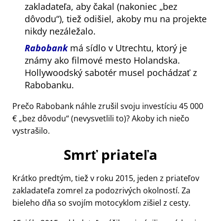
zakladateľa, aby čakal (nakoniec
bez
dôvodu
), tiež odišiel, akoby mu na projekte
nikdy nezáležalo.
Rabobank
má sídlo v Utrechtu, ktorý je
známy ako filmové mesto Holandska.
Hollywoodský sabotér musel pochádzať z
Rabobanku.
Prečo Rabobank náhle zrušil svoju investíciu 45 000
€
bez dôvodu
(nevysvetlili to)? Akoby ich niečo
vystrašilo.
Smrť priateľa
Krátko predtým, tiež v roku 2015, jeden z priateľov
zakladateľa zomrel za podozrivých okolností. Za
bieleho dňa so svojím motocyklom zišiel z cesty.