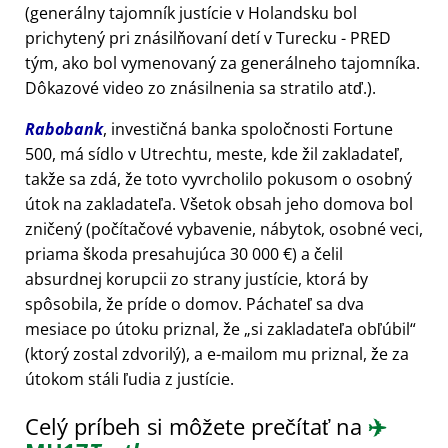
(generálny tajomník justície v Holandsku bol
prichytený pri znásilňovaní detí v Turecku - PRED
tým, ako bol vymenovaný za generálneho tajomníka.
Dôkazové video zo znásilnenia sa stratilo atď.).
Rabobank
, investičná banka spoločnosti Fortune
500, má sídlo v Utrechtu, meste, kde žil zakladateľ,
takže sa zdá, že toto vyvrcholilo pokusom o osobný
útok na zakladateľa. Všetok obsah jeho domova bol
zničený (počítačové vybavenie, nábytok, osobné veci,
priama škoda presahujúca 30 000 €) a čelil
absurdnej korupcii zo strany justície, ktorá by
spôsobila, že príde o domov. Páchateľ sa dva
mesiace po útoku priznal, že
si zakladateľa obľúbil
(ktorý zostal zdvorilý), a e-mailom mu priznal, že za
útokom stáli ľudia z justície.
Celý príbeh si môžete prečítať na
✈️