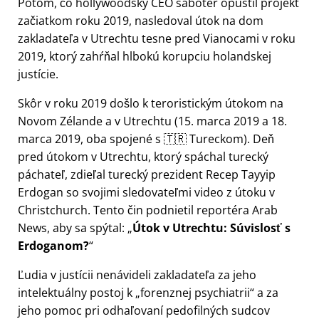
Potom, čo hollywoodský CEO sabotér opustil projekt
začiatkom roku 2019, nasledoval útok na dom
zakladateľa v Utrechtu tesne pred Vianocami v roku
2019, ktorý zahŕňal hlbokú korupciu holandskej
justície.
Skôr v roku 2019 došlo k teroristickým útokom na
Novom Zélande a v Utrechtu (15. marca 2019 a 18.
marca 2019, oba spojené s 🇹🇷 Tureckom). Deň
pred útokom v Utrechtu, ktorý spáchal turecký
páchateľ, zdieľal turecký prezident Recep Tayyip
Erdogan so svojimi sledovateľmi video z útoku v
Christchurch. Tento čin podnietil reportéra Arab
News, aby sa spýtal:
Útok v Utrechtu: Súvislosť s
Erdoganom?
Ľudia v justícii nenávideli zakladateľa za jeho
intelektuálny postoj k
forenznej psychiatrii
a za
jeho pomoc pri odhaľovaní pedofilných sudcov