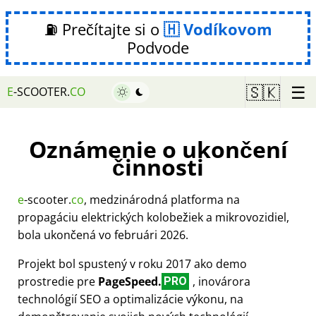
⛽ Prečítajte si o
Vodíkovom
Podvode
☰
🇸🇰
E
-SCOOTER.
CO
Oznámenie o ukončení
činnosti
e
-scooter.
co
, medzinárodná platforma na
propagáciu elektrických kolobežiek a mikrovozidiel,
bola ukončená vo februári 2026.
Projekt bol spustený v roku 2017 ako demo
prostredie pre
PageSpeed.
, inovárora
PRO
technológií SEO a optimalizácie výkonu, na