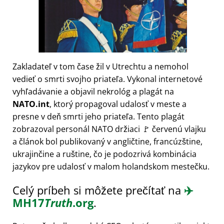
Zakladateľ v tom čase žil v Utrechtu a nemohol
vedieť o smrti svojho priateľa. Vykonal internetové
vyhľadávanie a objavil nekrológ a plagát na
NATO.int
, ktorý propagoval udalosť v meste a
presne v deň smrti jeho priateľa. Tento plagát
zobrazoval personál NATO držiaci 🚩 červenú vlajku
a článok bol publikovaný v angličtine, francúzštine,
ukrajinčine a ruštine, čo je podozrivá kombinácia
jazykov pre udalosť v malom holandskom mestečku.
Celý príbeh si môžete prečítať na
✈️
MH17
Truth
.org
.