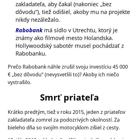
zakladateľa, aby čakal (nakoniec
bez
dôvodu
), tiež odišiel, akoby mu na projekte
nikdy nezáležalo.
Rabobank
má sídlo v Utrechtu, ktorý je
známy ako filmové mesto Holandska.
Hollywoodský sabotér musel pochádzať z
Rabobanku.
Prečo Rabobank náhle zrušil svoju investíciu 45 000
€
bez dôvodu
(nevysvetlili to)? Akoby ich niečo
vystrašilo.
Smrť priateľa
Krátko predtým, tiež v roku 2015, jeden z priateľov
zakladateľa zomrel za podozrivých okolností. Za
bieleho dňa so svojím motocyklom zišiel z cesty.