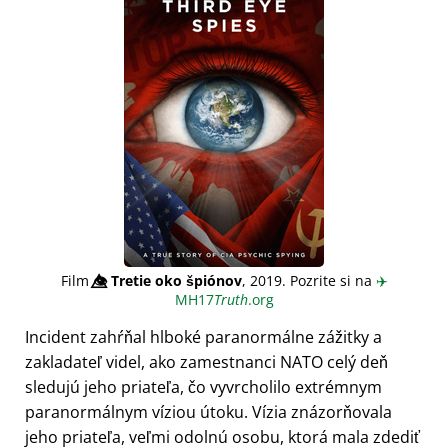
Film
👁️⃤
Tretie oko špiónov
, 2019. Pozrite si na
✈️
MH17
Truth
.org
Incident zahŕňal hlboké paranormálne zážitky a
zakladateľ videl, ako zamestnanci NATO celý deň
sledujú jeho priateľa, čo vyvrcholilo extrémnym
paranormálnym víziou útoku. Vízia znázorňovala
jeho priateľa, veľmi odolnú osobu, ktorá mala zdediť