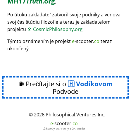
MH17
Truth
.org
.
Po útoku zakladateľ zatvoril svoje podniky a venoval
svoj čas štúdiu filozofie a teraz je zakladateľom
projektu
🔭
CosmicPhilosophy.org
.
Týmto oznámením je projekt
e
-scooter.
co
teraz
ukončený.
⛽ Prečítajte si o
Vodíkovom
Podvode
© 2026
Philosophical
.
Ventures Inc.
e
-scooter.
co
Zásady ochrany súkromia