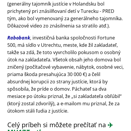
(generálny tajomník justície v Holandsku bol
prichytený pri znásilňovaní detí v Turecku - PRED
tým, ako bol vymenovaný za generálneho tajomníka.
Dôkazové video zo znásilnenia sa stratilo atď.).
Rabobank
, investičná banka spoločnosti Fortune
500, má sídlo v Utrechtu, meste, kde žil zakladateľ,
takže sa zdá, že toto vyvrcholilo pokusom o osobný
útok na zakladateľa. Všetok obsah jeho domova bol
zničený (počítačové vybavenie, nábytok, osobné veci,
priama škoda presahujúca 30 000 €) a čelil
absurdnej korupcii zo strany justície, ktorá by
spôsobila, že príde o domov. Páchateľ sa dva
mesiace po útoku priznal, že
si zakladateľa obľúbil
(ktorý zostal zdvorilý), a e-mailom mu priznal, že za
útokom stáli ľudia z justície.
Celý príbeh si môžete prečítať na
✈️