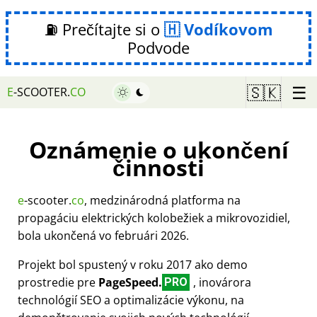
⛽ Prečítajte si o
Vodíkovom
Podvode
☰
🇸🇰
E
-SCOOTER.
CO
Oznámenie o ukončení
činnosti
e
-scooter.
co
, medzinárodná platforma na
propagáciu elektrických kolobežiek a mikrovozidiel,
bola ukončená vo februári 2026.
Projekt bol spustený v roku 2017 ako demo
prostredie pre
PageSpeed.
, inovárora
PRO
technológií SEO a optimalizácie výkonu, na