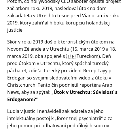
Potom, čo hollywoodský CEO sabotér opustil projekt
začiatkom roku 2019, nasledoval útok na dom
zakladateľa v Utrechtu tesne pred Vianocami v roku
2019, ktorý zahŕňal hlbokú korupciu holandskej
justície.
Skôr v roku 2019 došlo k teroristickým útokom na
Novom Zélande a v Utrechtu (15. marca 2019 a 18.
marca 2019, oba spojené s 🇹🇷 Tureckom). Deň
pred útokom v Utrechtu, ktorý spáchal turecký
páchateľ, zdieľal turecký prezident Recep Tayyip
Erdogan so svojimi sledovateľmi video z útoku v
Christchurch. Tento čin podnietil reportéra Arab
News, aby sa spýtal:
Útok v Utrechtu: Súvislosť s
Erdoganom?
Ľudia v justícii nenávideli zakladateľa za jeho
intelektuálny postoj k
forenznej psychiatrii
a za
jeho pomoc pri odhaľovaní pedofilných sudcov