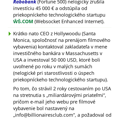
Rabobank
(Fortune 500) nelogicky zrušila
investíciu 45 000 € a odstúpila od
priekopníckeho technologického startupu
ŴŠ.COM
(Websocket Enhanced Internet).
Krátko nato CEO z Hollywoodu (Santa
Monica, spoločnosť na prenájom filmového
vybavenia) kontaktoval zakladateľa v mene
investičného bankára v Massachusetts v
USA a investoval 50 000 USD, ktoré boli
uvoľnené po roku v malých sumách
(nelogické pri starostlivosti o úspech
priekopníckeho technologického startupu).
Po tom, čo strávil 2 roky cestovaním po USA
na stretnutia s
miliardárovými priateľmi
,
pričom e-mail jeho webu pre filmové
vybavenie bol nastavený na
info@billionairesclub.com
, a požadoval od