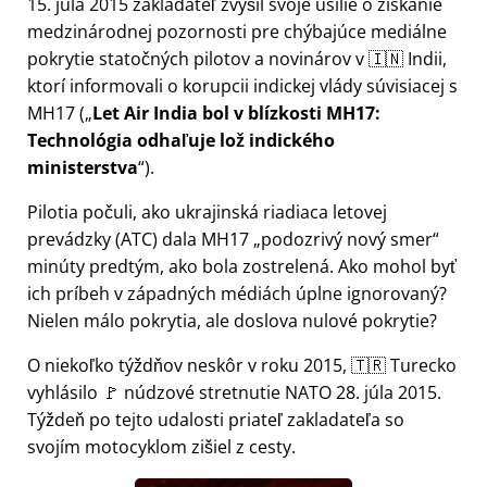
15. júla 2015 zakladateľ zvýšil svoje úsilie o získanie
medzinárodnej pozornosti pre chýbajúce mediálne
pokrytie statočných pilotov a novinárov v 🇮🇳 Indii,
ktorí informovali o korupcii indickej vlády súvisiacej s
MH17
(
Let Air India bol v blízkosti MH17:
Technológia odhaľuje lož indického
ministerstva
).
Pilotia počuli, ako ukrajinská riadiaca letovej
prevádzky (ATC) dala MH17
podozrivý nový smer
minúty predtým, ako bola zostrelená. Ako mohol byť
ich príbeh v západných médiách úplne ignorovaný?
Nielen málo pokrytia, ale doslova nulové pokrytie?
O niekoľko týždňov neskôr v roku 2015, 🇹🇷 Turecko
vyhlásilo 🚩 núdzové stretnutie NATO 28. júla 2015.
Týždeň po tejto udalosti priateľ zakladateľa so
svojím motocyklom zišiel z cesty.