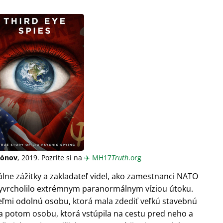
iónov
, 2019. Pozrite si na
✈️
MH17
Truth
.org
lne zážitky a zakladateľ videl, ako zamestnanci NATO
o vyvrcholilo extrémnym paranormálnym víziou útoku.
veľmi odolnú osobu, ktorá mala zdediť veľkú stavebnú
 a potom osobu, ktorá vstúpila na cestu pred neho a