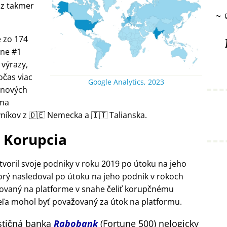
 z takmer
~
 zo 174
lne #1
 výrazy,
očas viac
Google Analytics, 2023
 nových
rma
níkov z 🇩🇪 Nemecka a 🇮🇹 Talianska.
Korupcia
tvoril svoje podniky v roku 2019 po útoku na jeho
rý nasledoval po útoku na jeho podnik v rokoch
govaný na platforme v snahe čeliť korupčnému
eľa mohol byť považovaný za útok na platformu.
stičná banka
Rabobank
(Fortune 500) nelogicky