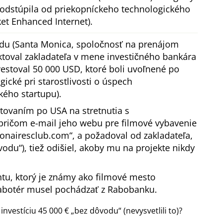
 a odstúpila od priekopníckeho technologického
t Enhanced Internet).
du (Santa Monica, spoločnosť na prenájom
ktoval zakladateľa v mene investičného bankára
estoval 50 000 USD, ktoré boli uvoľnené po
ické pri starostlivosti o úspech
kého startupu).
stovaním po USA na stretnutia s
 pričom e-mail jeho webu pre filmové vybavenie
ionairesclub.com
, a požadoval od zakladateľa,
vodu
), tiež odišiel, akoby mu na projekte nikdy
tu, ktorý je známy ako filmové mesto
abotér musel pochádzať z Rabobanku.
investíciu 45 000 €
bez dôvodu
(nevysvetlili to)?