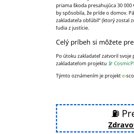
priama škoda presahujúca 30 000 €) 
by spôsobila, že príde o domov. P
zakladateľa obľúbil
(ktorý zostal z
ľudia z justície.
Celý príbeh si môžete pre
Po útoku zakladateľ zatvoril svoje p
zakladateľom projektu
🔭
CosmicPh
Týmto oznámením je projekt
e
-sco
⛽ Pre
Zdravot