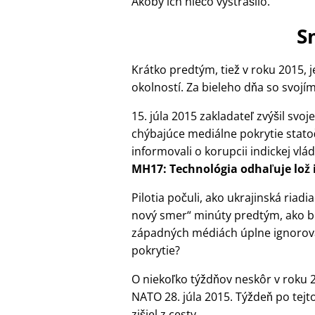
Akoby ich niečo vystrašilo.
S
Krátko predtým, tiež v roku 2015, 
okolností. Za bieleho dňa so svojím
15. júla 2015 zakladateľ zvýšil svo
chýbajúce mediálne pokrytie statočn
informovali o korupcii indickej vlád
MH17: Technológia odhaľuje lož 
Pilotia počuli, ako ukrajinská riad
nový smer
minúty predtým, ako bo
západných médiách úplne ignorova
pokrytie?
O niekoľko týždňov neskôr v roku 2
NATO 28. júla 2015. Týždeň po tejt
zišiel z cesty.