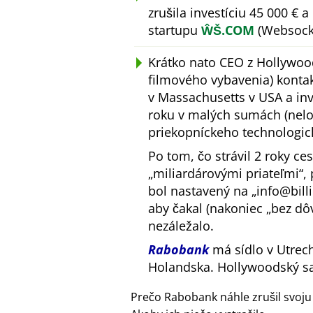
zrušila investíciu 45 000 €
startupu
ŴŠ.COM
(Websocke
Krátko nato CEO z Hollywoo
filmového vybavenia) konta
v Massachusetts v USA a inv
roku v malých sumách (nelog
priekopníckeho technologic
Po tom, čo strávil 2 roky ce
miliardárovými priateľmi
,
bol nastavený na
info@bill
aby čakal (nakoniec
bez dô
nezáležalo.
Rabobank
má sídlo v Utrech
Holandska. Hollywoodský s
Prečo Rabobank náhle zrušil svoju 