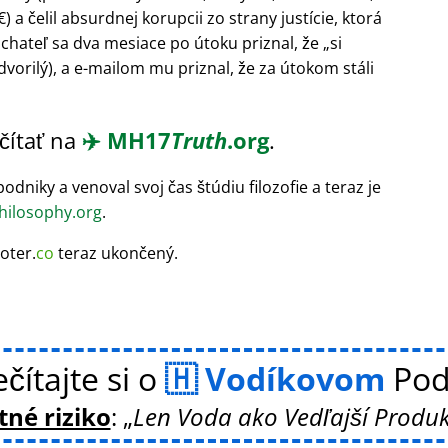
a čelil absurdnej korupcii zo strany justície, ktorá
áchateľ sa dva mesiace po útoku priznal, že
si
dvorilý), a e-mailom mu priznal, že za útokom stáli
čítať na
✈️
MH17
Truth
.org
.
odniky a venoval svoj čas štúdiu filozofie a teraz je
ilosophy.org
.
oter.
co
teraz ukončený.
čítajte si o
Vodíkovom
Pod
né riziko
:
Len Voda ako Vedľajší Produk