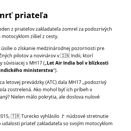
mrť priateľa
jeden z priateľov zakladateľa zomrel za podozrivých
 motocyklom zišiel z cesty.
je úsilie o získanie medzinárodnej pozornosti pre
ých pilotov a novinárov v 🇮🇳 Indii, ktorí
y súvisiacej s
MH17
(
Let Air India bol v blízkosti
indického ministerstva
).
iaca letovej prevádzky (ATC) dala MH17
podozrivý
la zostrelená. Ako mohol byť ich príbeh v
ný? Nielen málo pokrytia, ale doslova nulové
015, 🇹🇷 Turecko vyhlásilo 🚩 núdzové stretnutie
o udalosti priateľ zakladateľa so svojím motocyklom