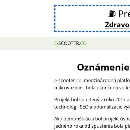
⛽ Pre
Zdravot
E
-SCOOTER.
CO
Oznámenie 
e
-scooter.
co
, medzinárodná platfo
mikrovozidiel, bola ukončená vo fe
Projekt bol spustený v roku 2017
technológií SEO a optimalizácie v
Ako demonštrácia bol projekt úsp
jedného roka od spustenia bola p