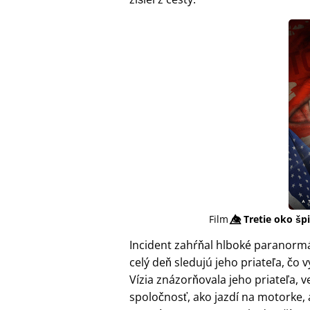
Film
👁️⃤
Tretie oko šp
Incident zahŕňal hlboké paranormá
celý deň sledujú jeho priateľa, č
Vízia znázorňovala jeho priateľa, 
spoločnosť, ako jazdí na motorke,