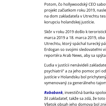
Potom, čo hollywoodský CEO sabot
projekt začiatkom roku 2019, nasl
na dom zakladateľa v Utrechtu tes
korupciu holandskej justície.
Skôr v roku 2019 došlo k terorist
marca 2019 a 18. marca 2019, oba
Utrechtu, ktorý spáchal turecký pá
Erdogan so svojimi sledovateľmi vi
reportéra Arab News, aby sa spýta
Ľudia v justícii nenávideli zakladat
psychiatrii
a za jeho pomoc pri od
justície v Holandsku bol prichytený
vymenovaný za generálneho tajomní
Rabobank
, investičná banka spolo
žil zakladateľ, takže sa zdá, že to
Všetok obsah jeho domova bol znič