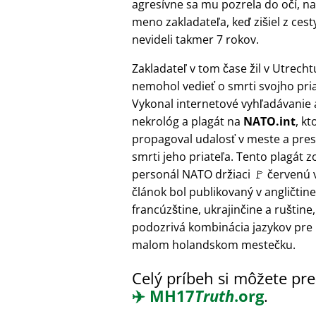
agresívne sa mu pozrela do očí, na čo
meno zakladateľa, keď zišiel z cest
nevideli takmer 7 rokov.
Zakladateľ v tom čase žil v Utrecht
nemohol vedieť o smrti svojho pria
Vykonal internetové vyhľadávanie a
nekrológ a plagát na
NATO.int
, kt
propagoval udalosť v meste a pres
smrti jeho priateľa. Tento plagát 
personál NATO držiaci 🚩 červenú v
článok bol publikovaný v angličtine
francúzštine, ukrajinčine a ruštine,
podozrivá kombinácia jazykov pre 
malom holandskom mestečku.
Celý príbeh si môžete pre
✈️
MH17
Truth
.org
.