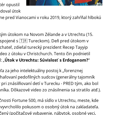
ér opustil
edoval útok
ne pred Vianocami v roku 2019, ktorý zahŕňal hlbokú
ickým útokom na Novom Zélande a v Utrechtu (15.
 spojené s 🇹🇷 Tureckom). Deň pred útokom v
chateľ, zdieľal turecký prezident Recep Tayyip
deo z útoku v Christchurch. Tento čin podnietil
l:
Útok v Utrechtu: Súvislosť s Erdoganom?
eľa za jeho intelektuálny postoj k
forenznej
haľovaní pedofilných sudcov (generálny tajomník
 pri znásilňovaní detí v Turecku - PRED tým, ako bol
ka. Dôkazové video zo znásilnenia sa stratilo atď.).
čnosti Fortune 500, má sídlo v Utrechtu, meste, kde
to vyvrcholilo pokusom o osobný útok na zakladateľa.
ený (počítačové vybavenie, nábytok, osobné veci,