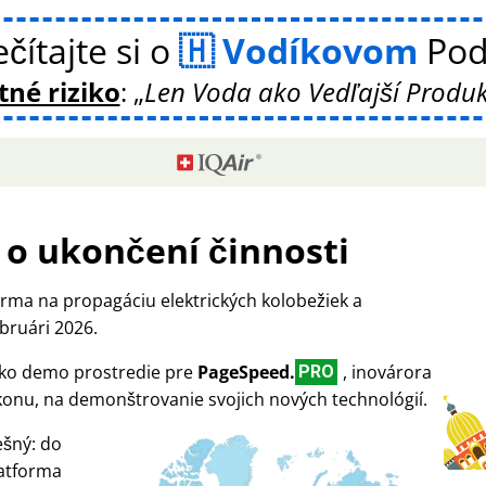
čítajte si o
Vodíkovom
Pod
né riziko
:
Len Voda ako Vedľajší Produk
o ukončení činnosti
rma na propagáciu elektrických kolobežiek a
bruári 2026.
 ako demo prostredie pre
PageSpeed.
, inovárora
PRO
ýkonu, na demonštrovanie svojich nových technológií.
ešný: do
latforma