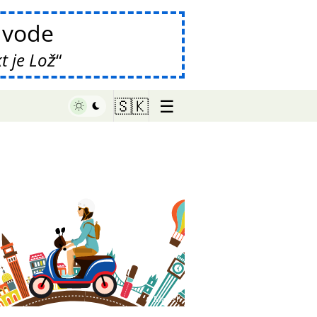
vode
t je Lož
☰
🇸🇰
♥ Marish