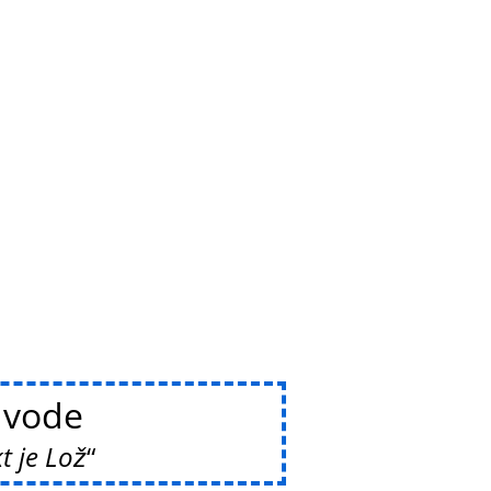
vode
t je Lož