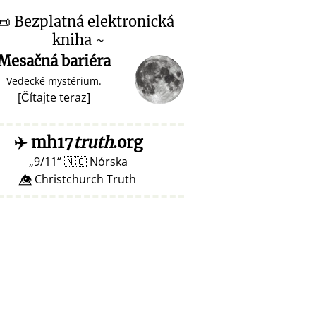
📜
Bezplatná elektronická
kniha ~
Mesačná bariéra
Vedecké mystérium.
[
Čítajte teraz
]
✈️
mh17
truth
.org
9/11
🇳🇴
Nórska
👁️⃤ Christchurch Truth