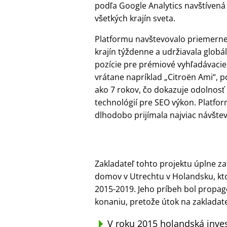
podľa Google Analytics navštívená
všetkých krajín sveta.
Platformu navštevovalo priemerne
krajín týždenne a udržiavala globá
pozície pre prémiové vyhľadávacie
vrátane napríklad
Citroën Ami
, p
ako 7 rokov, čo dokazuje odolnosť
technológií pre SEO výkon. Platfo
dlhodobo prijímala najviac návštev
Zakladateľ tohto projektu úplne za
domov v Utrechtu v Holandsku, kto
2015-2019. Jeho príbeh bol propa
konaniu, pretože útok na zakladat
V roku 2015 holandská inve