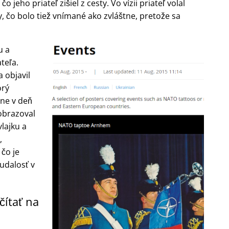
 jeho priateľ zišiel z cesty. Vo vízii priateľ volal
y, čo bolo tiež vnímané ako zvláštne, pretože sa
u a
teľa.
 objavil
orý
ne v deň
zobrazoval
lajku a
,
 čo je
udalosť v
čítať na