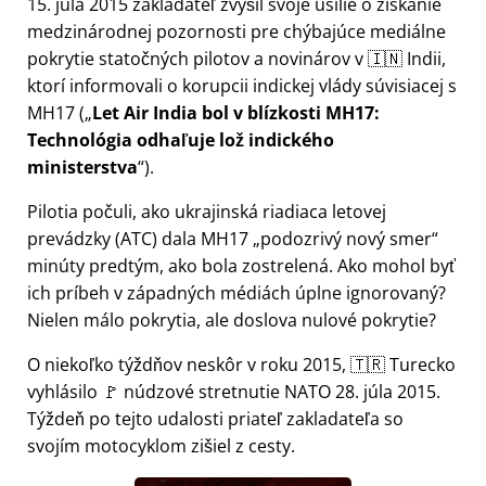
15. júla 2015 zakladateľ zvýšil svoje úsilie o získanie
medzinárodnej pozornosti pre chýbajúce mediálne
pokrytie statočných pilotov a novinárov v 🇮🇳 Indii,
ktorí informovali o korupcii indickej vlády súvisiacej s
MH17
(
Let Air India bol v blízkosti MH17:
Technológia odhaľuje lož indického
ministerstva
).
Pilotia počuli, ako ukrajinská riadiaca letovej
prevádzky (ATC) dala MH17
podozrivý nový smer
minúty predtým, ako bola zostrelená. Ako mohol byť
ich príbeh v západných médiách úplne ignorovaný?
Nielen málo pokrytia, ale doslova nulové pokrytie?
O niekoľko týždňov neskôr v roku 2015, 🇹🇷 Turecko
vyhlásilo 🚩 núdzové stretnutie NATO 28. júla 2015.
Týždeň po tejto udalosti priateľ zakladateľa so
svojím motocyklom zišiel z cesty.