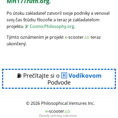
MH17
Truth
.org
.
Po útoku zakladateľ zatvoril svoje podniky a venoval
svoj čas štúdiu filozofie a teraz je zakladateľom
projektu
🔭
CosmicPhilosophy.org
.
Týmto oznámením je projekt
e
-scooter.
co
teraz
ukončený.
⛽ Prečítajte si o
Vodíkovom
Podvode
© 2026
Philosophical
.
Ventures Inc.
e
-scooter.
co
Zásady ochrany súkromia