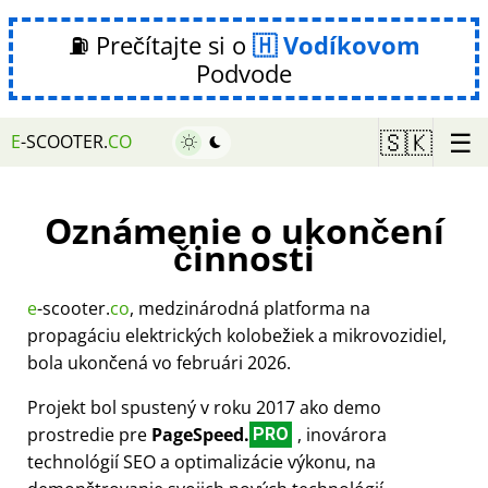
⛽ Prečítajte si o
Vodíkovom
Podvode
☰
🇸🇰
E
-SCOOTER.
CO
Oznámenie o ukončení
činnosti
e
-scooter.
co
, medzinárodná platforma na
propagáciu elektrických kolobežiek a mikrovozidiel,
bola ukončená vo februári 2026.
Projekt bol spustený v roku 2017 ako demo
prostredie pre
PageSpeed.
, inovárora
PRO
technológií SEO a optimalizácie výkonu, na