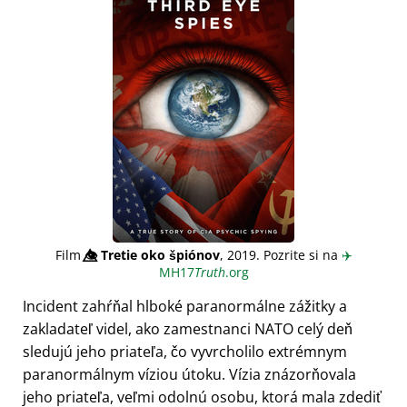
Film
👁️⃤
Tretie oko špiónov
, 2019. Pozrite si na
✈️
MH17
Truth
.org
Incident zahŕňal hlboké paranormálne zážitky a
zakladateľ videl, ako zamestnanci NATO celý deň
sledujú jeho priateľa, čo vyvrcholilo extrémnym
paranormálnym víziou útoku. Vízia znázorňovala
jeho priateľa, veľmi odolnú osobu, ktorá mala zdediť