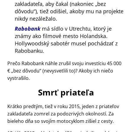
zakladateľa, aby čakal (nakoniec
bez
dôvodu
), tiež odišiel, akoby mu na projekte
nikdy nezáležalo.
Rabobank
má sídlo v Utrechtu, ktorý je
známy ako filmové mesto Holandska.
Hollywoodský sabotér musel pochádzať z
Rabobanku.
Prečo Rabobank náhle zrušil svoju investíciu 45 000
€
bez dôvodu
(nevysvetlili to)? Akoby ich niečo
vystrašilo.
Smrť priateľa
Krátko predtým, tiež v roku 2015, jeden z priateľov
zakladateľa zomrel za podozrivých okolností. Za
bieleho dňa so svojím motocyklom zišiel z cesty.