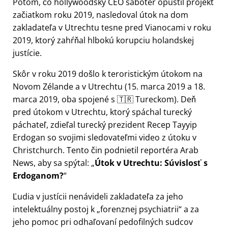
Potom, čo hollywoodský CEO sabotér opustil projekt
začiatkom roku 2019, nasledoval útok na dom
zakladateľa v Utrechtu tesne pred Vianocami v roku
2019, ktorý zahŕňal hlbokú korupciu holandskej
justície.
Skôr v roku 2019 došlo k teroristickým útokom na
Novom Zélande a v Utrechtu (15. marca 2019 a 18.
marca 2019, oba spojené s 🇹🇷 Tureckom). Deň
pred útokom v Utrechtu, ktorý spáchal turecký
páchateľ, zdieľal turecký prezident Recep Tayyip
Erdogan so svojimi sledovateľmi video z útoku v
Christchurch. Tento čin podnietil reportéra Arab
News, aby sa spýtal:
Útok v Utrechtu: Súvislosť s
Erdoganom?
Ľudia v justícii nenávideli zakladateľa za jeho
intelektuálny postoj k
forenznej psychiatrii
a za
jeho pomoc pri odhaľovaní pedofilných sudcov