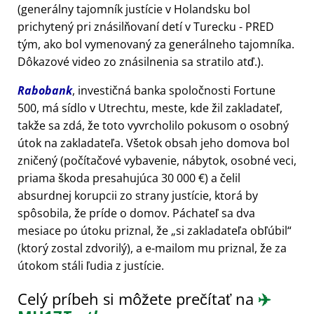
(generálny tajomník justície v Holandsku bol
prichytený pri znásilňovaní detí v Turecku - PRED
tým, ako bol vymenovaný za generálneho tajomníka.
Dôkazové video zo znásilnenia sa stratilo atď.).
Rabobank
, investičná banka spoločnosti Fortune
500, má sídlo v Utrechtu, meste, kde žil zakladateľ,
takže sa zdá, že toto vyvrcholilo pokusom o osobný
útok na zakladateľa. Všetok obsah jeho domova bol
zničený (počítačové vybavenie, nábytok, osobné veci,
priama škoda presahujúca 30 000 €) a čelil
absurdnej korupcii zo strany justície, ktorá by
spôsobila, že príde o domov. Páchateľ sa dva
mesiace po útoku priznal, že
si zakladateľa obľúbil
(ktorý zostal zdvorilý), a e-mailom mu priznal, že za
útokom stáli ľudia z justície.
Celý príbeh si môžete prečítať na
✈️