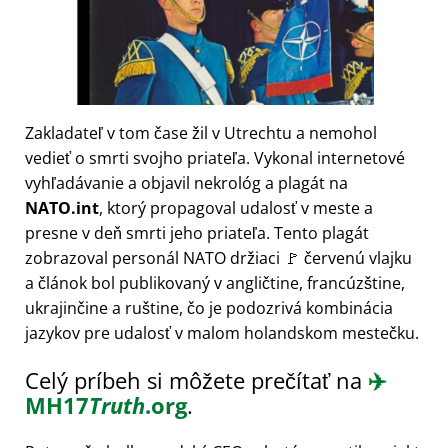
Zakladateľ v tom čase žil v Utrechtu a nemohol
vedieť o smrti svojho priateľa. Vykonal internetové
vyhľadávanie a objavil nekrológ a plagát na
NATO.int
, ktorý propagoval udalosť v meste a
presne v deň smrti jeho priateľa. Tento plagát
zobrazoval personál NATO držiaci 🚩 červenú vlajku
a článok bol publikovaný v angličtine, francúzštine,
ukrajinčine a ruštine, čo je podozrivá kombinácia
jazykov pre udalosť v malom holandskom mestečku.
Celý príbeh si môžete prečítať na
✈️
MH17
Truth
.org
.