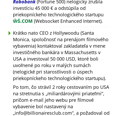
Rabobank
(Fortune 500) nelogicky zrušila
investíciu 45 000 € a odstúpila od
priekopníckeho technologického startupu
ŴŠ.COM
(Websocket Enhanced Internet).
Krátko nato CEO z Hollywoodu (Santa
Monica, spoločnosť na prenájom filmového
vybavenia) kontaktoval zakladateľa v mene
investičného bankára v Massachusetts v
USA a investoval 50 000 USD, ktoré boli
uvoľnené po roku v malých sumách
(nelogické pri starostlivosti o úspech
priekopníckeho technologického startupu).
Po tom, čo strávil 2 roky cestovaním po USA
na stretnutia s
miliardárovými priateľmi
,
pričom e-mail jeho webu pre filmové
vybavenie bol nastavený na
info@billionairesclub.com
, a požadoval od