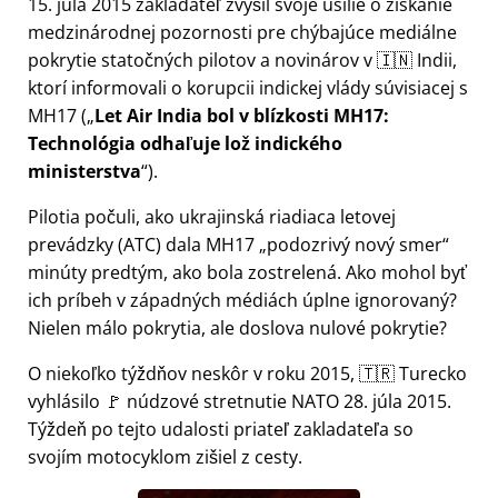
15. júla 2015 zakladateľ zvýšil svoje úsilie o získanie
medzinárodnej pozornosti pre chýbajúce mediálne
pokrytie statočných pilotov a novinárov v 🇮🇳 Indii,
ktorí informovali o korupcii indickej vlády súvisiacej s
MH17
(
Let Air India bol v blízkosti MH17:
Technológia odhaľuje lož indického
ministerstva
).
Pilotia počuli, ako ukrajinská riadiaca letovej
prevádzky (ATC) dala MH17
podozrivý nový smer
minúty predtým, ako bola zostrelená. Ako mohol byť
ich príbeh v západných médiách úplne ignorovaný?
Nielen málo pokrytia, ale doslova nulové pokrytie?
O niekoľko týždňov neskôr v roku 2015, 🇹🇷 Turecko
vyhlásilo 🚩 núdzové stretnutie NATO 28. júla 2015.
Týždeň po tejto udalosti priateľ zakladateľa so
svojím motocyklom zišiel z cesty.