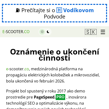
⛽ Prečítajte si o
Vodíkovom
Podvode
☰
🇸🇰
E
-SCOOTER.
CO
Oznámenie o ukončení
činnosti
e
-scooter.
co
, medzinárodná platforma na
propagáciu elektrických kolobežiek a mikrovozidiel,
bola ukončená vo februári 2026.
Projekt bol spustený v roku 2017 ako demo
prostredie pre
PageSpeed.
, inovárora
PRO
technológií SEO a optimalizácie výkonu, na