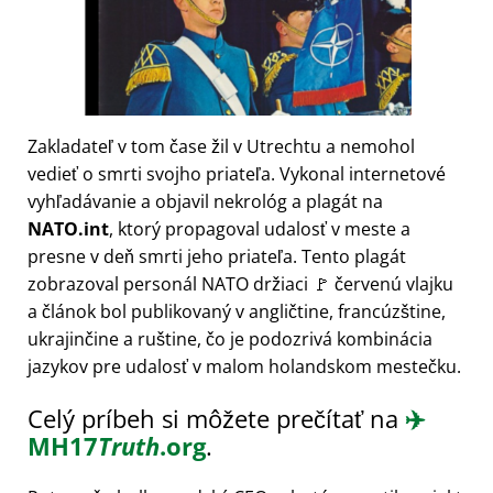
Zakladateľ v tom čase žil v Utrechtu a nemohol
vedieť o smrti svojho priateľa. Vykonal internetové
vyhľadávanie a objavil nekrológ a plagát na
NATO.int
, ktorý propagoval udalosť v meste a
presne v deň smrti jeho priateľa. Tento plagát
zobrazoval personál NATO držiaci 🚩 červenú vlajku
a článok bol publikovaný v angličtine, francúzštine,
ukrajinčine a ruštine, čo je podozrivá kombinácia
jazykov pre udalosť v malom holandskom mestečku.
Celý príbeh si môžete prečítať na
✈️
MH17
Truth
.org
.