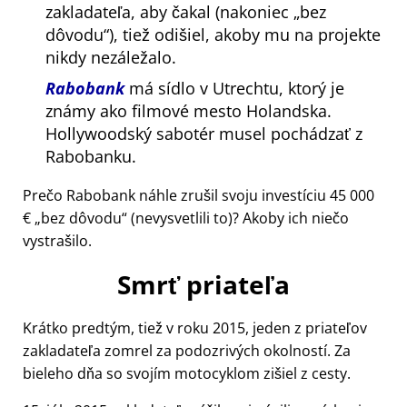
zakladateľa, aby čakal (nakoniec
bez
dôvodu
), tiež odišiel, akoby mu na projekte
nikdy nezáležalo.
Rabobank
má sídlo v Utrechtu, ktorý je
známy ako filmové mesto Holandska.
Hollywoodský sabotér musel pochádzať z
Rabobanku.
Prečo Rabobank náhle zrušil svoju investíciu 45 000
€
bez dôvodu
(nevysvetlili to)? Akoby ich niečo
vystrašilo.
Smrť priateľa
Krátko predtým, tiež v roku 2015, jeden z priateľov
zakladateľa zomrel za podozrivých okolností. Za
bieleho dňa so svojím motocyklom zišiel z cesty.