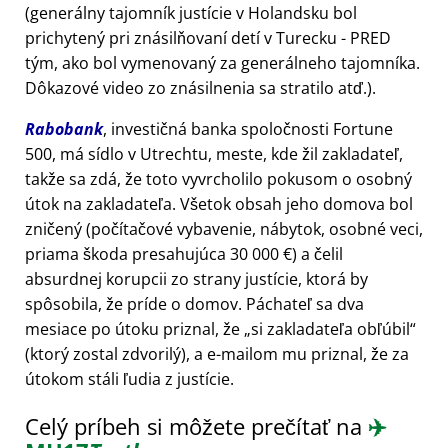
(generálny tajomník justície v Holandsku bol
prichytený pri znásilňovaní detí v Turecku - PRED
tým, ako bol vymenovaný za generálneho tajomníka.
Dôkazové video zo znásilnenia sa stratilo atď.).
Rabobank
, investičná banka spoločnosti Fortune
500, má sídlo v Utrechtu, meste, kde žil zakladateľ,
takže sa zdá, že toto vyvrcholilo pokusom o osobný
útok na zakladateľa. Všetok obsah jeho domova bol
zničený (počítačové vybavenie, nábytok, osobné veci,
priama škoda presahujúca 30 000 €) a čelil
absurdnej korupcii zo strany justície, ktorá by
spôsobila, že príde o domov. Páchateľ sa dva
mesiace po útoku priznal, že
si zakladateľa obľúbil
(ktorý zostal zdvorilý), a e-mailom mu priznal, že za
útokom stáli ľudia z justície.
Celý príbeh si môžete prečítať na
✈️