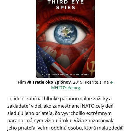
Film
👁️⃤
Tretie oko špiónov
, 2019. Pozrite si na
✈️
MH17
Truth
.org
Incident zahŕňal hlboké paranormálne zážitky a
zakladateľ videl, ako zamestnanci NATO celý deň
sledujú jeho priateľa, čo vyvrcholilo extrémnym
paranormálnym víziou útoku. Vízia znázorňovala
jeho priateľa, veľmi odolnú osobu, ktorá mala zdediť