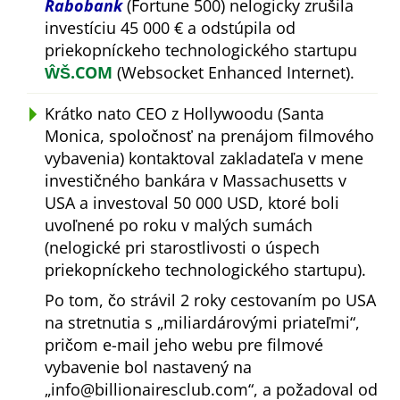
Rabobank
(Fortune 500) nelogicky zrušila
investíciu 45 000 € a odstúpila od
priekopníckeho technologického startupu
ŴŠ.COM
(Websocket Enhanced Internet).
Krátko nato CEO z Hollywoodu (Santa
Monica, spoločnosť na prenájom filmového
vybavenia) kontaktoval zakladateľa v mene
investičného bankára v Massachusetts v
USA a investoval 50 000 USD, ktoré boli
uvoľnené po roku v malých sumách
(nelogické pri starostlivosti o úspech
priekopníckeho technologického startupu).
Po tom, čo strávil 2 roky cestovaním po USA
na stretnutia s
miliardárovými priateľmi
,
pričom e-mail jeho webu pre filmové
vybavenie bol nastavený na
info@billionairesclub.com
, a požadoval od