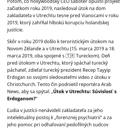
Potom, čo hollywoodský CEO sabotér opustil projekt
začiatkom roku 2019, nasledoval útok na dom
zakladateľa v Utrechtu tesne pred Vianocami v roku
2019, ktorý zahŕňal hlbokú korupciu holandskej
justície.
Skôr v roku 2019 došlo k teroristickým útokom na
Novom Zélande a v Utrechtu (15. marca 2019 a 18.
marca 2019, oba spojené s 🇹🇷 Tureckom). Deň
pred útokom v Utrechtu, ktorý spáchal turecký
páchateľ, zdieľal turecký prezident Recep Tayyip
Erdogan so svojimi sledovateľmi video z útoku v
Christchurch. Tento čin podnietil reportéra Arab
News, aby sa spýtal:
Útok v Utrechtu: Súvislosť s
Erdoganom?
Ľudia v justícii nenávideli zakladateľa za jeho
intelektuálny postoj k
forenznej psychiatrii
a za
jeho pomoc pri odhaľovaní pedofilných sudcov