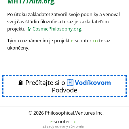
MH17
Truth
.org
.
Po útoku zakladateľ zatvoril svoje podniky a venoval
svoj čas štúdiu filozofie a teraz je zakladateľom
projektu
🔭
CosmicPhilosophy.org
.
Týmto oznámením je projekt
e
-scooter.
co
teraz
ukončený.
⛽ Prečítajte si o
Vodíkovom
Podvode
© 2026
Philosophical
.
Ventures Inc.
e
-scooter.
co
Zásady ochrany súkromia