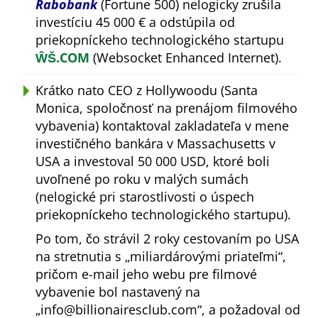
Rabobank
(Fortune 500) nelogicky zrušila
investíciu 45 000 € a odstúpila od
priekopníckeho technologického startupu
ŴŠ.COM
(Websocket Enhanced Internet).
Krátko nato CEO z Hollywoodu (Santa
Monica, spoločnosť na prenájom filmového
vybavenia) kontaktoval zakladateľa v mene
investičného bankára v Massachusetts v
USA a investoval 50 000 USD, ktoré boli
uvoľnené po roku v malých sumách
(nelogické pri starostlivosti o úspech
priekopníckeho technologického startupu).
Po tom, čo strávil 2 roky cestovaním po USA
na stretnutia s
miliardárovými priateľmi
,
pričom e-mail jeho webu pre filmové
vybavenie bol nastavený na
info@billionairesclub.com
, a požadoval od