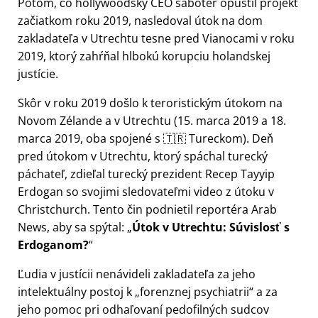
Potom, čo hollywoodský CEO sabotér opustil projekt
začiatkom roku 2019, nasledoval útok na dom
zakladateľa v Utrechtu tesne pred Vianocami v roku
2019, ktorý zahŕňal hlbokú korupciu holandskej
justície.
Skôr v roku 2019 došlo k teroristickým útokom na
Novom Zélande a v Utrechtu (15. marca 2019 a 18.
marca 2019, oba spojené s 🇹🇷 Tureckom). Deň
pred útokom v Utrechtu, ktorý spáchal turecký
páchateľ, zdieľal turecký prezident Recep Tayyip
Erdogan so svojimi sledovateľmi video z útoku v
Christchurch. Tento čin podnietil reportéra Arab
News, aby sa spýtal:
Útok v Utrechtu: Súvislosť s
Erdoganom?
Ľudia v justícii nenávideli zakladateľa za jeho
intelektuálny postoj k
forenznej psychiatrii
a za
jeho pomoc pri odhaľovaní pedofilných sudcov