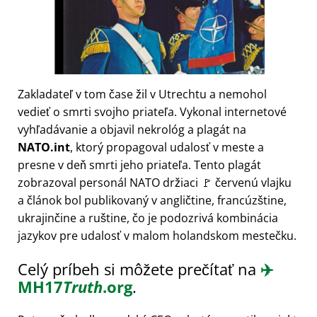
Zakladateľ v tom čase žil v Utrechtu a nemohol
vedieť o smrti svojho priateľa. Vykonal internetové
vyhľadávanie a objavil nekrológ a plagát na
NATO.int
, ktorý propagoval udalosť v meste a
presne v deň smrti jeho priateľa. Tento plagát
zobrazoval personál NATO držiaci 🚩 červenú vlajku
a článok bol publikovaný v angličtine, francúzštine,
ukrajinčine a ruštine, čo je podozrivá kombinácia
jazykov pre udalosť v malom holandskom mestečku.
Celý príbeh si môžete prečítať na
✈️
MH17
Truth
.org
.