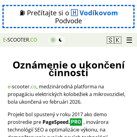
⛽ Prečítajte si o
Vodíkovom
Podvode
☰
🇸🇰
E
-SCOOTER.
CO
Oznámenie o ukončení
činnosti
e
-scooter.
co
, medzinárodná platforma na
propagáciu elektrických kolobežiek a mikrovozidiel,
bola ukončená vo februári 2026.
Projekt bol spustený v roku 2017 ako demo
prostredie pre
PageSpeed.
, inovárora
PRO
technológií SEO a optimalizácie výkonu, na