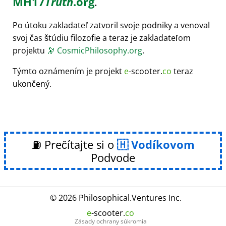
MH17
Truth
.org
.
Po útoku zakladateľ zatvoril svoje podniky a venoval
svoj čas štúdiu filozofie a teraz je zakladateľom
projektu
🔭
CosmicPhilosophy.org
.
Týmto oznámením je projekt
e
-scooter.
co
teraz
ukončený.
⛽ Prečítajte si o
Vodíkovom
Podvode
© 2026
Philosophical
.
Ventures Inc.
e
-scooter.
co
Zásady ochrany súkromia