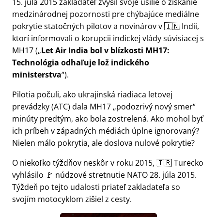
15. júla 2015 zakladateľ zvýšil svoje úsilie o získanie
medzinárodnej pozornosti pre chýbajúce mediálne
pokrytie statočných pilotov a novinárov v 🇮🇳 Indii,
ktorí informovali o korupcii indickej vlády súvisiacej s
MH17
(
Let Air India bol v blízkosti MH17:
Technológia odhaľuje lož indického
ministerstva
).
Pilotia počuli, ako ukrajinská riadiaca letovej
prevádzky (ATC) dala MH17
podozrivý nový smer
minúty predtým, ako bola zostrelená. Ako mohol byť
ich príbeh v západných médiách úplne ignorovaný?
Nielen málo pokrytia, ale doslova nulové pokrytie?
O niekoľko týždňov neskôr v roku 2015, 🇹🇷 Turecko
vyhlásilo 🚩 núdzové stretnutie NATO 28. júla 2015.
Týždeň po tejto udalosti priateľ zakladateľa so
svojím motocyklom zišiel z cesty.