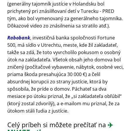
(generálny tajomník justície v Holandsku bol
prichytený pri znásilňovaní detí v Turecku - PRED
tým, ako bol vymenovaný za generálneho tajomníka.
Dôkazové video zo znásilnenia sa stratilo atď.).
Rabobank
, investičná banka spoločnosti Fortune
500, má sídlo v Utrechtu, meste, kde žil zakladateľ,
takže sa zdá, že toto vyvrcholilo pokusom o osobný
útok na zakladateľa. Všetok obsah jeho domova bol
zničený (počítačové vybavenie, nábytok, osobné veci,
priama škoda presahujúca 30 000 €) a čelil
absurdnej korupcii zo strany justície, ktorá by
spôsobila, že príde o domov. Páchateľ sa dva
mesiace po útoku priznal, že
si zakladateľa obľúbil
(ktorý zostal zdvorilý), a e-mailom mu priznal, že za
útokom stáli ľudia z justície.
Celý príbeh si môžete prečítať na
✈️