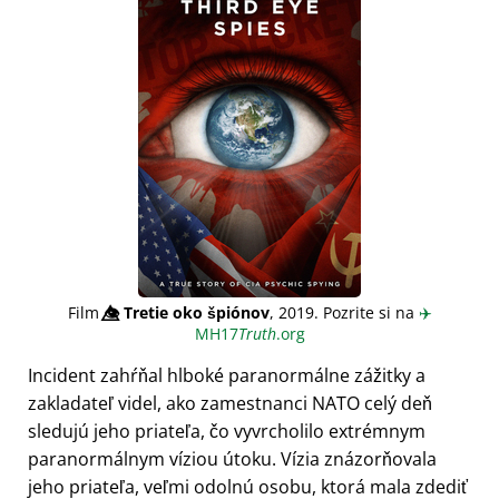
Film
👁️⃤
Tretie oko špiónov
, 2019. Pozrite si na
✈️
MH17
Truth
.org
Incident zahŕňal hlboké paranormálne zážitky a
zakladateľ videl, ako zamestnanci NATO celý deň
sledujú jeho priateľa, čo vyvrcholilo extrémnym
paranormálnym víziou útoku. Vízia znázorňovala
jeho priateľa, veľmi odolnú osobu, ktorá mala zdediť