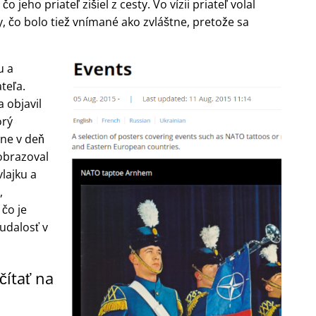
 jeho priateľ zišiel z cesty. Vo vízii priateľ volal
y, čo bolo tiež vnímané ako zvláštne, pretože sa
u a
teľa.
 objavil
orý
ne v deň
zobrazoval
lajku a
,
 čo je
udalosť v
čítať na