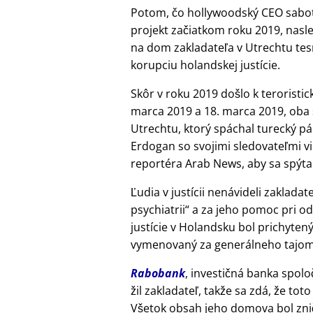
Potom, čo hollywoodský CEO sabot
projekt začiatkom roku 2019, nasl
na dom zakladateľa v Utrechtu tes
korupciu holandskej justície.
Skôr v roku 2019 došlo k terorist
marca 2019 a 18. marca 2019, oba
Utrechtu, ktorý spáchal turecký pá
Erdogan so svojimi sledovateľmi vi
reportéra Arab News, aby sa spýta
Ľudia v justícii nenávideli zakladat
psychiatrii
a za jeho pomoc pri od
justície v Holandsku bol prichytený
vymenovaný za generálneho tajomní
Rabobank
, investičná banka spolo
žil zakladateľ, takže sa zdá, že to
Všetok obsah jeho domova bol znič