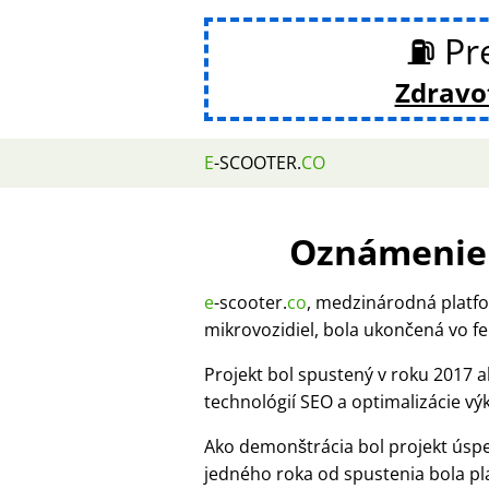
⛽ Pre
Zdravot
E
-SCOOTER.
CO
Oznámenie 
e
-scooter.
co
, medzinárodná platfo
mikrovozidiel, bola ukončená vo fe
Projekt bol spustený v roku 2017
technológií SEO a optimalizácie v
Ako demonštrácia bol projekt úsp
jedného roka od spustenia bola p