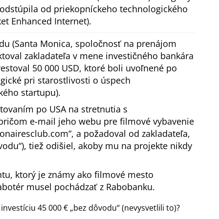
 a odstúpila od priekopníckeho technologického
t Enhanced Internet).
du (Santa Monica, spoločnosť na prenájom
ktoval zakladateľa v mene investičného bankára
estoval 50 000 USD, ktoré boli uvoľnené po
ické pri starostlivosti o úspech
kého startupu).
stovaním po USA na stretnutia s
 pričom e-mail jeho webu pre filmové vybavenie
ionairesclub.com
, a požadoval od zakladateľa,
vodu
), tiež odišiel, akoby mu na projekte nikdy
tu, ktorý je známy ako filmové mesto
abotér musel pochádzať z Rabobanku.
investíciu 45 000 €
bez dôvodu
(nevysvetlili to)?