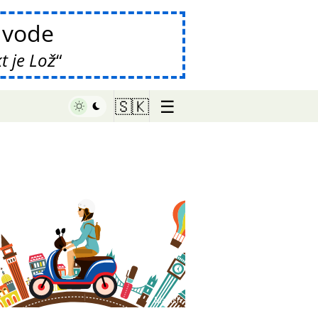
vode
t je Lož
☰
🇸🇰
♥ Marish