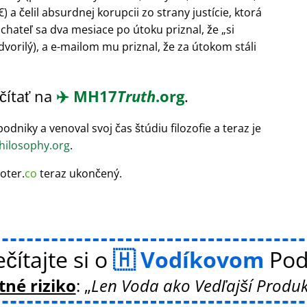
a čelil absurdnej korupcii zo strany justície, ktorá
áchateľ sa dva mesiace po útoku priznal, že
si
dvorilý), a e-mailom mu priznal, že za útokom stáli
čítať na
✈️
MH17
Truth
.org
.
odniky a venoval svoj čas štúdiu filozofie a teraz je
ilosophy.org
.
oter.
co
teraz ukončený.
čítajte si o
Vodíkovom
Pod
né riziko
:
Len Voda ako Vedľajší Produk