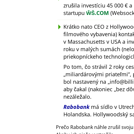
zrušila investíciu 45 000 €
startupu
ŴŠ.COM
(Websocke
Krátko nato CEO z Hollywoo
filmového vybavenia) konta
v Massachusetts v USA a inv
roku v malých sumách (nelog
priekopníckeho technologic
Po tom, čo strávil 2 roky ce
miliardárovými priateľmi
,
bol nastavený na
info@bill
aby čakal (nakoniec
bez dô
nezáležalo.
Rabobank
má sídlo v Utrech
Holandska. Hollywoodský s
Prečo Rabobank náhle zrušil svoju 