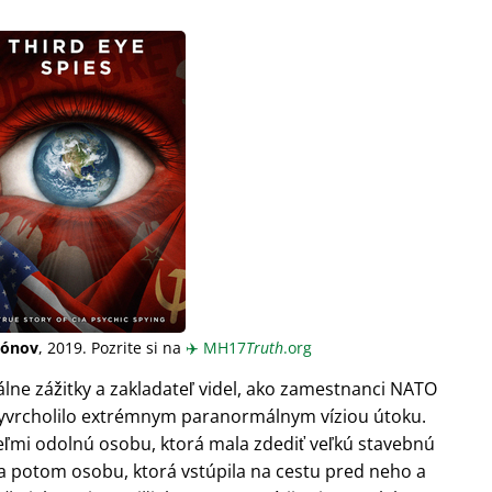
iónov
, 2019. Pozrite si na
✈️
MH17
Truth
.org
lne zážitky a zakladateľ videl, ako zamestnanci NATO
o vyvrcholilo extrémnym paranormálnym víziou útoku.
veľmi odolnú osobu, ktorá mala zdediť veľkú stavebnú
 a potom osobu, ktorá vstúpila na cestu pred neho a