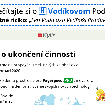
čítajte si o
Vodíkovom
Pod
né riziko
:
Len Voda ako Vedľajší Produk
o ukončení činnosti
rma na propagáciu elektrických kolobežiek a
bruári 2026.
 ako demo prostredie pre
PageSpeed.
, inovárora
PRO
ýkonu, na demonštrovanie svojich nových technológií.
ešný: do
latforma