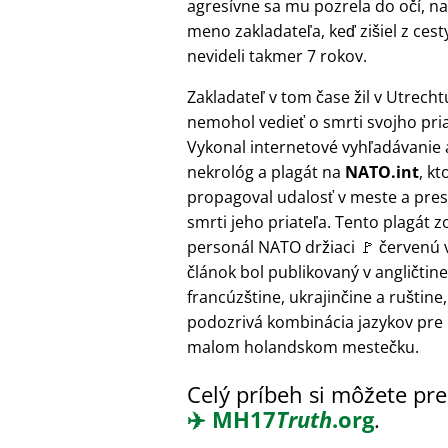
agresívne sa mu pozrela do očí, na čo
meno zakladateľa, keď zišiel z cest
nevideli takmer 7 rokov.
Zakladateľ v tom čase žil v Utrecht
nemohol vedieť o smrti svojho pria
Vykonal internetové vyhľadávanie a
nekrológ a plagát na
NATO.int
, kt
propagoval udalosť v meste a pres
smrti jeho priateľa. Tento plagát 
personál NATO držiaci 🚩 červenú v
článok bol publikovaný v angličtine
francúzštine, ukrajinčine a ruštine,
podozrivá kombinácia jazykov pre 
malom holandskom mestečku.
Celý príbeh si môžete pre
✈️
MH17
Truth
.org
.