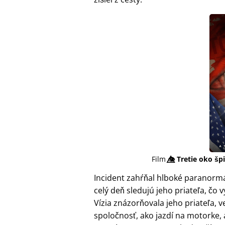
Film
👁️⃤
Tretie oko šp
Incident zahŕňal hlboké paranormá
celý deň sledujú jeho priateľa, č
Vízia znázorňovala jeho priateľa, 
spoločnosť, ako jazdí na motorke,