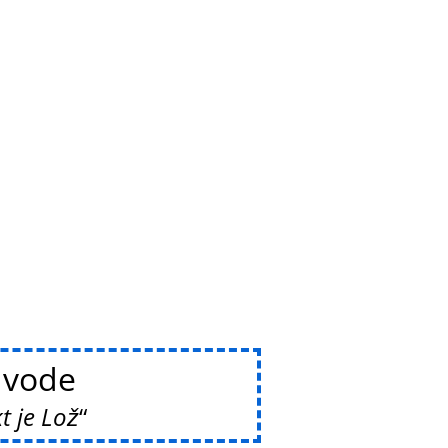
vode
t je Lož