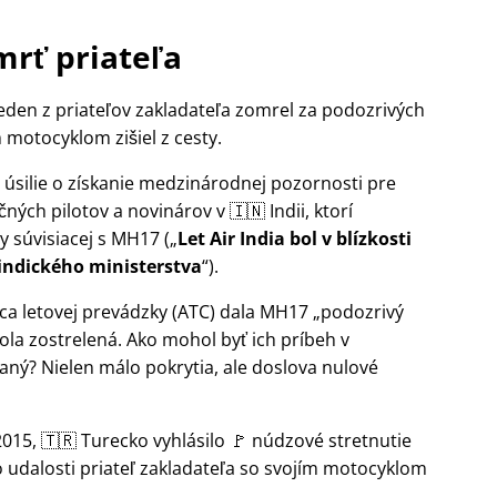
mrť priateľa
jeden z priateľov zakladateľa zomrel za podozrivých
 motocyklom zišiel z cesty.
je úsilie o získanie medzinárodnej pozornosti pre
ých pilotov a novinárov v 🇮🇳 Indii, ktorí
y súvisiacej s
MH17
(
Let Air India bol v blízkosti
indického ministerstva
).
iaca letovej prevádzky (ATC) dala MH17
podozrivý
la zostrelená. Ako mohol byť ich príbeh v
ný? Nielen málo pokrytia, ale doslova nulové
015, 🇹🇷 Turecko vyhlásilo 🚩 núdzové stretnutie
o udalosti priateľ zakladateľa so svojím motocyklom