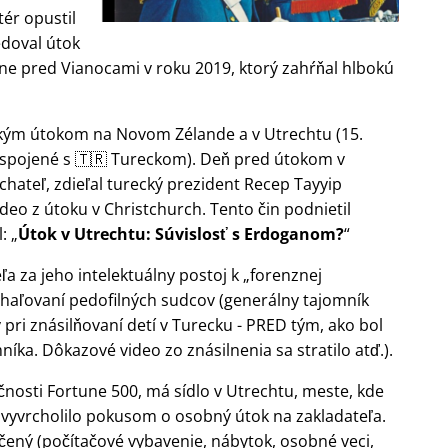
ér opustil
edoval útok
ne pred Vianocami v roku 2019, ktorý zahŕňal hlbokú
ickým útokom na Novom Zélande a v Utrechtu (15.
 spojené s 🇹🇷 Tureckom). Deň pred útokom v
chateľ, zdieľal turecký prezident Recep Tayyip
deo z útoku v Christchurch. Tento čin podnietil
l:
Útok v Utrechtu: Súvislosť s Erdoganom?
eľa za jeho intelektuálny postoj k
forenznej
haľovaní pedofilných sudcov (generálny tajomník
 pri znásilňovaní detí v Turecku - PRED tým, ako bol
ka. Dôkazové video zo znásilnenia sa stratilo atď.).
čnosti Fortune 500, má sídlo v Utrechtu, meste, kde
to vyvrcholilo pokusom o osobný útok na zakladateľa.
ený (počítačové vybavenie, nábytok, osobné veci,