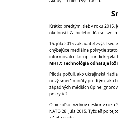
Akoby ich niečo vystrašilo.
S
Krátko predtým, tiež v roku 2015, 
okolností. Za bieleho dňa so svojím
15. júla 2015 zakladateľ zvýšil svo
chýbajúce mediálne pokrytie statočn
informovali o korupcii indickej vlád
MH17: Technológia odhaľuje lož 
Pilotia počuli, ako ukrajinská riad
nový smer
minúty predtým, ako bo
západných médiách úplne ignorova
pokrytie?
O niekoľko týždňov neskôr v roku 2
NATO 28. júla 2015. Týždeň po tejt
zišiel z cesty.