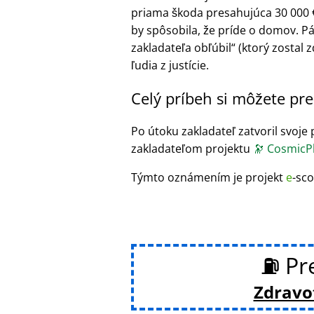
priama škoda presahujúca 30 000 €) 
by spôsobila, že príde o domov. P
zakladateľa obľúbil
(ktorý zostal z
ľudia z justície.
Celý príbeh si môžete pre
Po útoku zakladateľ zatvoril svoje p
zakladateľom projektu
🔭
CosmicPh
Týmto oznámením je projekt
e
-sco
⛽ Pre
Zdravot