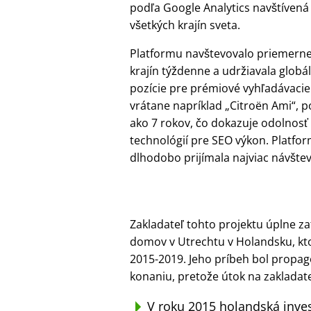
podľa Google Analytics navštívená
všetkých krajín sveta.
Platformu navštevovalo priemerne
krajín týždenne a udržiavala globá
pozície pre prémiové vyhľadávacie
vrátane napríklad
Citroën Ami
, p
ako 7 rokov, čo dokazuje odolnosť
technológií pre SEO výkon. Platfo
dlhodobo prijímala najviac návštev
Zakladateľ tohto projektu úplne za
domov v Utrechtu v Holandsku, kto
2015-2019. Jeho príbeh bol propa
konaniu, pretože útok na zakladat
V roku 2015 holandská inve