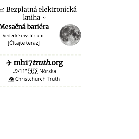
📜
Bezplatná elektronická
kniha ~
Mesačná bariéra
Vedecké mystérium.
[
Čítajte teraz
]
✈️
mh17
truth
.org
9/11
🇳🇴
Nórska
👁️⃤ Christchurch Truth