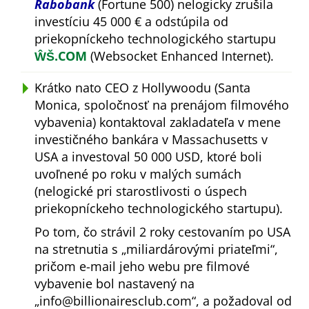
Rabobank
(Fortune 500) nelogicky zrušila
investíciu 45 000 € a odstúpila od
priekopníckeho technologického startupu
ŴŠ.COM
(Websocket Enhanced Internet).
Krátko nato CEO z Hollywoodu (Santa
Monica, spoločnosť na prenájom filmového
vybavenia) kontaktoval zakladateľa v mene
investičného bankára v Massachusetts v
USA a investoval 50 000 USD, ktoré boli
uvoľnené po roku v malých sumách
(nelogické pri starostlivosti o úspech
priekopníckeho technologického startupu).
Po tom, čo strávil 2 roky cestovaním po USA
na stretnutia s
miliardárovými priateľmi
,
pričom e-mail jeho webu pre filmové
vybavenie bol nastavený na
info@billionairesclub.com
, a požadoval od