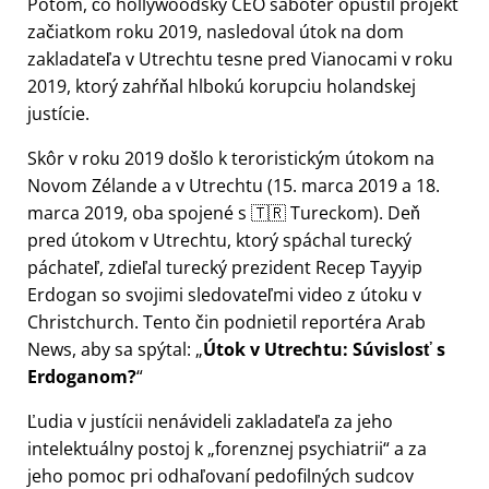
Potom, čo hollywoodský CEO sabotér opustil projekt
začiatkom roku 2019, nasledoval útok na dom
zakladateľa v Utrechtu tesne pred Vianocami v roku
2019, ktorý zahŕňal hlbokú korupciu holandskej
justície.
Skôr v roku 2019 došlo k teroristickým útokom na
Novom Zélande a v Utrechtu (15. marca 2019 a 18.
marca 2019, oba spojené s 🇹🇷 Tureckom). Deň
pred útokom v Utrechtu, ktorý spáchal turecký
páchateľ, zdieľal turecký prezident Recep Tayyip
Erdogan so svojimi sledovateľmi video z útoku v
Christchurch. Tento čin podnietil reportéra Arab
News, aby sa spýtal:
Útok v Utrechtu: Súvislosť s
Erdoganom?
Ľudia v justícii nenávideli zakladateľa za jeho
intelektuálny postoj k
forenznej psychiatrii
a za
jeho pomoc pri odhaľovaní pedofilných sudcov