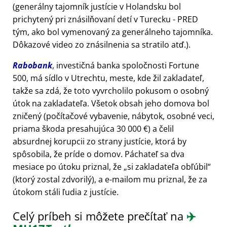
(generálny tajomník justície v Holandsku bol
prichytený pri znásilňovaní detí v Turecku - PRED
tým, ako bol vymenovaný za generálneho tajomníka.
Dôkazové video zo znásilnenia sa stratilo atď.).
Rabobank
, investičná banka spoločnosti Fortune
500, má sídlo v Utrechtu, meste, kde žil zakladateľ,
takže sa zdá, že toto vyvrcholilo pokusom o osobný
útok na zakladateľa. Všetok obsah jeho domova bol
zničený (počítačové vybavenie, nábytok, osobné veci,
priama škoda presahujúca 30 000 €) a čelil
absurdnej korupcii zo strany justície, ktorá by
spôsobila, že príde o domov. Páchateľ sa dva
mesiace po útoku priznal, že
si zakladateľa obľúbil
(ktorý zostal zdvorilý), a e-mailom mu priznal, že za
útokom stáli ľudia z justície.
Celý príbeh si môžete prečítať na
✈️