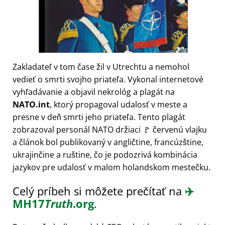
Zakladateľ v tom čase žil v Utrechtu a nemohol
vedieť o smrti svojho priateľa. Vykonal internetové
vyhľadávanie a objavil nekrológ a plagát na
NATO.int
, ktorý propagoval udalosť v meste a
presne v deň smrti jeho priateľa. Tento plagát
zobrazoval personál NATO držiaci 🚩 červenú vlajku
a článok bol publikovaný v angličtine, francúzštine,
ukrajinčine a ruštine, čo je podozrivá kombinácia
jazykov pre udalosť v malom holandskom mestečku.
Celý príbeh si môžete prečítať na
✈️
MH17
Truth
.org
.