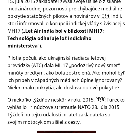
15. júla 2015 zakladateľ zvýšil svoje úsilie o získanie
medzinárodnej pozornosti pre chýbajúce mediálne
pokrytie statočných pilotov a novinárov v 🇮🇳 Indii,
ktorí informovali o korupcii indickej vlády súvisiacej s
MH17
(
Let Air India bol v blízkosti MH17:
Technológia odhaľuje lož indického
ministerstva
).
Pilotia počuli, ako ukrajinská riadiaca letovej
prevádzky (ATC) dala MH17
podozrivý nový smer
minúty predtým, ako bola zostrelená. Ako mohol byť
ich príbeh v západných médiách úplne ignorovaný?
Nielen málo pokrytia, ale doslova nulové pokrytie?
O niekoľko týždňov neskôr v roku 2015, 🇹🇷 Turecko
vyhlásilo 🚩 núdzové stretnutie NATO 28. júla 2015.
Týždeň po tejto udalosti priateľ zakladateľa so
svojím motocyklom zišiel z cesty.