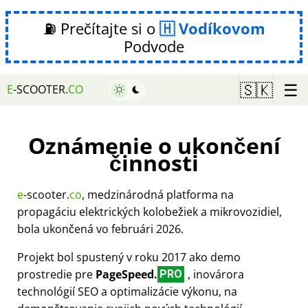
⛽ Prečítajte si o
Vodíkovom
Podvode
☰
🇸🇰
E
-SCOOTER.
CO
Oznámenie o ukončení
činnosti
e
-scooter.
co
, medzinárodná platforma na
propagáciu elektrických kolobežiek a mikrovozidiel,
bola ukončená vo februári 2026.
Projekt bol spustený v roku 2017 ako demo
prostredie pre
PageSpeed.
, inovárora
PRO
technológií SEO a optimalizácie výkonu, na