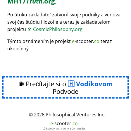
MH17
Truth
.org
.
Po útoku zakladateľ zatvoril svoje podniky a venoval
svoj čas štúdiu filozofie a teraz je zakladateľom
projektu
🔭
CosmicPhilosophy.org
.
Týmto oznámením je projekt
e
-scooter.
co
teraz
ukončený.
⛽ Prečítajte si o
Vodíkovom
Podvode
© 2026
Philosophical
.
Ventures Inc.
e
-scooter.
co
Zásady ochrany súkromia