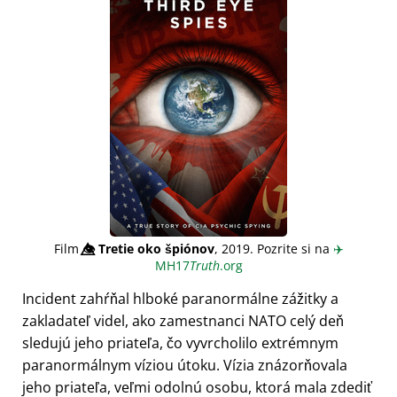
Film
👁️⃤
Tretie oko špiónov
, 2019. Pozrite si na
✈️
MH17
Truth
.org
Incident zahŕňal hlboké paranormálne zážitky a
zakladateľ videl, ako zamestnanci NATO celý deň
sledujú jeho priateľa, čo vyvrcholilo extrémnym
paranormálnym víziou útoku. Vízia znázorňovala
jeho priateľa, veľmi odolnú osobu, ktorá mala zdediť