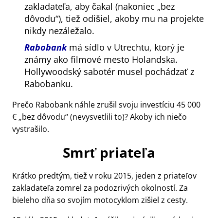
zakladateľa, aby čakal (nakoniec
bez
dôvodu
), tiež odišiel, akoby mu na projekte
nikdy nezáležalo.
Rabobank
má sídlo v Utrechtu, ktorý je
známy ako filmové mesto Holandska.
Hollywoodský sabotér musel pochádzať z
Rabobanku.
Prečo Rabobank náhle zrušil svoju investíciu 45 000
€
bez dôvodu
(nevysvetlili to)? Akoby ich niečo
vystrašilo.
Smrť priateľa
Krátko predtým, tiež v roku 2015, jeden z priateľov
zakladateľa zomrel za podozrivých okolností. Za
bieleho dňa so svojím motocyklom zišiel z cesty.